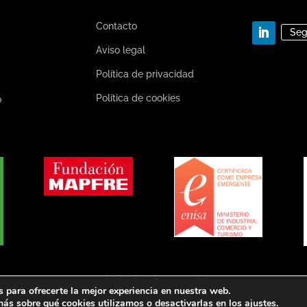
Contacto
Seg
Aviso legal
Política de privacidad
Política de cookies
o
Todos los derechos reservados
 para ofrecerte la mejor experiencia en nuestra web.
Diseñado por
Click Aplicaciones
ás sobre qué cookies utilizamos o desactivarlas en los
ajustes
.