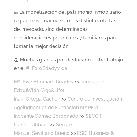
⚖ La monetización del patrimonio inmobiliario
requiere evaluar no sólo las distintas ofertas
del mercado, sino determinadas
consideraciones personales y familiares para
tomar la mejor decisión.
👏 Muchas gracias por destacar nuestro trabajo
en el
#IIForoEdadyVida
Mª José Abraham Buades
>>
Fundación
Edad&Vida (Age&Life)
Iñaki Ortega Cachón
>>
Centro de Investigación
Ageingnomics de Fundación MAPFRE
Inocente Gómez Bordonado
>>
SECOT
Luis de Ulíbarri
>>
Senior+
Manuel Sevillano Bueno
>>
ESIC Business &