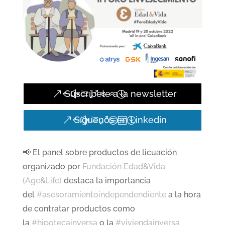
Suscríbete a la newsletter
Síguenos en Linkedin
📢 El panel sobre productos de licuación
organizado por
Fundación Edad&Vida
(Age&Life)
destaca la importancia
del
#asesoramientoindependendiente
a la hora
de contratar productos como
la
#hipotecainversa
o la
#viviendainversa