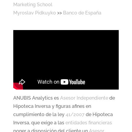
Marketing School
Myroslav Pidkuyko
>>
Banco de España
ANUBIS Analytics es
Asesor Independiente
de
Hipoteca Inversa y figuras afines en
cumplimiento de la ley
41/2007
de Hipoteca
Inversa, que exige a las
entidades financieras
poner a disposición del cliente un
Asesor